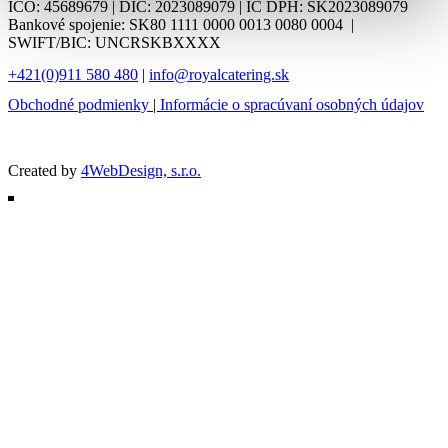
IČO: 45689679 | DIČ: 2023089079 | IČ DPH: SK2023089079
Bankové spojenie: SK80 1111 0000 0013 0080 0004 |
SWIFT/BIC: UNCRSKBXXXX
+421(0)911 580 480
|
info@royalcatering.sk
Obchodné podmienky
|
Informácie o spracúvaní osobných údajov
Created by
4WebDesign, s.r.o.