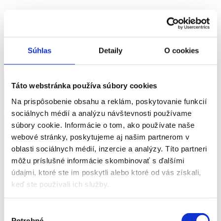
Súhlas
Detaily
O cookies
Domov
Služby
Inventár
Galéria
Táto webstránka používa súbory cookies
Kontakt / Cenová ponuka
Na prispôsobenie obsahu a reklám, poskytovanie funkcií
FORMULÁR BOL ÚSPEŠNE
sociálnych médií a analýzu návštevnosti používame
ODOSLANÝ
súbory cookie. Informácie o tom, ako používate naše
webové stránky, poskytujeme aj našim partnerom v
oblasti sociálnych médií, inzercie a analýzy. Títo partneri
môžu príslušné informácie skombinovať s ďalšími
údajmi, ktoré ste im poskytli alebo ktoré od vás získali,
keď ste používali ich služby.
Výber
Potrebné