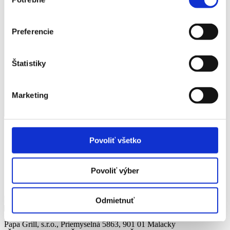
súhlasu
Preferencie
Štatistiky
Marketing
Ďakujeme za Váš záujem a
Povoliť všetko
budeme Vás v čo najkratšom
čase kontaktovať.
Povoliť výber
Odmietnuť
Papa Grill, s.r.o., Priemyselná 5863, 901 01 Malacky