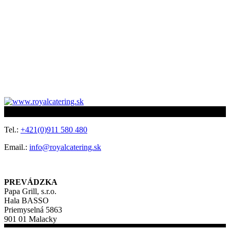
Tel.:
+421(0)911 580 480
Email.:
info@royalcatering.sk
PREVÁDZKA
Papa Grill, s.r.o.
Hala BASSO
Priemyselná 5863
901 01 Malacky